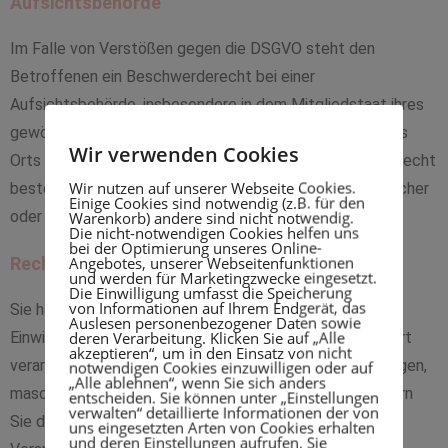
Aufsichtsbehörde
Im Falle von Verstößen gegen die DSGVO steht den
Betroffenen ein Beschwerderecht bei einer
Aufsichtsbehörde, insbesondere in dem Mitgliedstaat ihres
gewöhnlichen Aufenthalts, ihres Arbeitsplatzes oder des
Wir verwenden Cookies
Orts des mutmaßlichen Verstoßes zu. Das Beschwerderecht
Wir nutzen auf unserer Webseite Cookies.
besteht unbeschadet anderweitiger verwaltungsrechtlicher
Einige Cookies sind notwendig (z.B. für den
oder gerichtlicher Rechtsbehelfe.
Warenkorb) andere sind nicht notwendig.
Die nicht-notwendigen Cookies helfen uns
bei der Optimierung unseres Online-
Angebotes, unserer Webseitenfunktionen
Recht auf Datenübertragbarkeit
und werden für Marketingzwecke eingesetzt.
Die Einwilligung umfasst die Speicherung
von Informationen auf Ihrem Endgerät, das
Sie haben das Recht, Daten, die wir auf Grundlage Ihrer
Auslesen personenbezogener Daten sowie
deren Verarbeitung. Klicken Sie auf „Alle
Einwilligung oder in Erfüllung eines Vertrags automatisiert
akzeptieren“, um in den Einsatz von nicht
verarbeiten, an sich oder an einen Dritten in einem gängigen,
notwendigen Cookies einzuwilligen oder auf
„Alle ablehnen“, wenn Sie sich anders
maschinenlesbaren Format aushändigen zu lassen. Sofern
entscheiden. Sie können unter „Einstellungen
verwalten“ detaillierte Informationen der von
Sie die direkte Übertragung der Daten an einen anderen
uns eingesetzten Arten von Cookies erhalten
und deren Einstellungen aufrufen. Sie