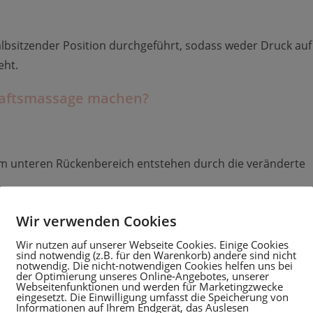
lbsitzender Position durchgeführt, sodass weder Druck auf
eht.
haftsmassage machen?
im unteren Rückenbereich entstehen durch die veränderte
kulation
: Schwellungen, schwere Beine und
Wir verwenden Cookies
.
lastung für Schultern, Nacken und Becken.
Wir nutzen auf unserer Webseite Cookies. Einige Cookies
sind notwendig (z.B. für den Warenkorb) andere sind nicht
rken beruhigend auf das Nervensystem und fördern
notwendig. Die nicht-notwendigen Cookies helfen uns bei
der Optimierung unseres Online-Angebotes, unserer
Webseitenfunktionen und werden für Marketingzwecke
eingesetzt. Die Einwilligung umfasst die Speicherung von
Informationen auf Ihrem Endgerät, das Auslesen