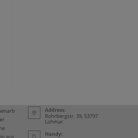
Address:
enarb
Rohrbergstr. 39, 53797
der
Lohmar
me
Handy:
ein aus