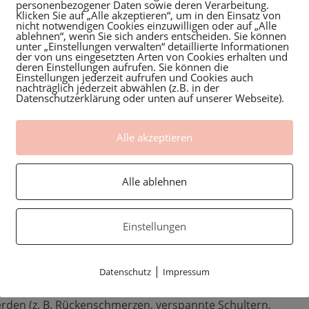
personenbezogener Daten sowie deren Verarbeitung.
Klicken Sie auf „Alle akzeptieren“, um in den Einsatz von
nicht notwendigen Cookies einzuwilligen oder auf „Alle
senkt das Stresshormon Cortisol und steigert das
ablehnen“, wenn Sie sich anders entscheiden. Sie können
unter „Einstellungen verwalten“ detaillierte Informationen
der von uns eingesetzten Arten von Cookies erhalten und
mt ihren Körper bewusster wahr – und damit auch das Kind
deren Einstellungen aufrufen. Sie können die
Einstellungen jederzeit aufrufen und Cookies auch
nachträglich jederzeit abwählen (z.B. in der
Datenschutzerklärung oder unten auf unserer Webseite).
ause nur für sich selbst stärkt das Vertrauen in den eigene
Alle akzeptieren
. geburtsvorbereitende Massage
Alle ablehnen
chaft
hlbefinden und Entlastung
.
Einstellungen
z vor der Geburt empfohlen.
|
Datenschutz
Impressum
den (z. B. Rückenschmerzen, verspannte Schultern,