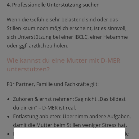
4. Professionelle Unterstützung suchen
Wenn die Gefühle sehr belastend sind oder das
Stillen kaum noch möglich erscheint, ist es sinnvoll,
sich Unterstützung bei einer IBCLC, einer Hebamme
oder ggf. ärztlich zu holen.
Wie kannst du eine Mutter mit D-MER
unterstützen?
Für Partner, Familie und Fachkräfte gilt:
Zuhören & ernst nehmen: Sag nicht „Das bildest
du dir ein“ – D-MER ist real.
Entlastung anbieten: Übernimm andere Aufgaben,
damit die Mutter beim Stillen weniger Stress hat.
Bestärken: Erinnere sie daran, dass diese Gefühle