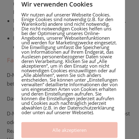
Wir verwenden Cookies
nicht ihre Schuld sind und nichts über ihre
Bindung zum Baby aussagen.
Wir nutzen auf unserer Webseite Cookies.
Einige Cookies sind notwendig (z.B. für den
Informieren: Hilf, seriöse Informationen und ggf.
Warenkorb) andere sind nicht notwendig.
Die nicht-notwendigen Cookies helfen uns
Fachpersonen zu finden.
bei der Optimierung unseres Online-
Angebotes, unserer Webseitenfunktionen
Hier kann ich euch auch die Seite
D-MER Info
und werden für Marketingzwecke eingesetzt.
empfehlen
Die Einwilligung umfasst die Speicherung
von Informationen auf Ihrem Endgerät, das
Auslesen personenbezogener Daten sowie
Fazit
deren Verarbeitung. Klicken Sie auf „Alle
akzeptieren“, um in den Einsatz von nicht
notwendigen Cookies einzuwilligen oder auf
D-MER ist noch wenig bekannt, aber für die
„Alle ablehnen“, wenn Sie sich anders
entscheiden. Sie können unter „Einstellungen
betroffenen Frauen sehr real und oft belastend.
verwalten“ detaillierte Informationen der von
uns eingesetzten Arten von Cookies erhalten
und deren Einstellungen aufrufen. Sie
können die Einstellungen jederzeit aufrufen
Das Wichtigste ist: Du bist nicht allein.
und Cookies auch nachträglich jederzeit
abwählen (z.B. in der Datenschutzerklärung
oder unten auf unserer Webseite).
D-MER bedeutet nicht, dass du dein Baby nicht liebst
oder keine gute Mutter bist. Es ist eine körperliche
Alle akzeptieren
Reaktion und mit Aufklärung, Selbstfürsorge und