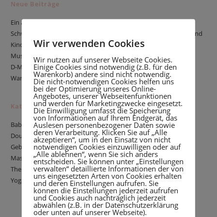
Neue Beiträge
Ein anonymer Bericht über eine Geburt
Schwangerschaftsmassage, wohltuende Berührung für Mutter und
Wir verwenden Cookies
Kind
Muss ich pumpen, um erfolgreich stillen zu können?
Wir nutzen auf unserer Webseite Cookies.
Einige Cookies sind notwendig (z.B. für den
D-MER: Wenn Stillen plötzlich negative Gefühle auslöst
Warenkorb) andere sind nicht notwendig.
Warum eine Stillberatung buchen?
Die nicht-notwendigen Cookies helfen uns
bei der Optimierung unseres Online-
Angebotes, unserer Webseitenfunktionen
und werden für Marketingzwecke eingesetzt.
Kategorien
Die Einwilligung umfasst die Speicherung
von Informationen auf Ihrem Endgerät, das
Auslesen personenbezogener Daten sowie
Babyschlaf
deren Verarbeitung. Klicken Sie auf „Alle
Doula
akzeptieren“, um in den Einsatz von nicht
notwendigen Cookies einzuwilligen oder auf
Geburtsgeschichte
„Alle ablehnen“, wenn Sie sich anders
Massage
entscheiden. Sie können unter „Einstellungen
verwalten“ detaillierte Informationen der von
Thema Stillen
uns eingesetzten Arten von Cookies erhalten
Yoga
und deren Einstellungen aufrufen. Sie
können die Einstellungen jederzeit aufrufen
und Cookies auch nachträglich jederzeit
abwählen (z.B. in der Datenschutzerklärung
oder unten auf unserer Webseite).