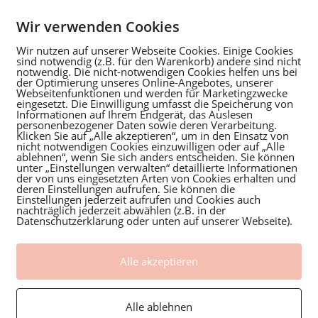
Rückzugsort, um ihrem Kind in Ruhe zu begegnen.
Wir verwenden Cookies
Wir nutzen auf unserer Webseite Cookies. Einige Cookies
sind notwendig (z.B. für den Warenkorb) andere sind nicht
notwendig. Die nicht-notwendigen Cookies helfen uns bei
 Vertrauen in den eigenen Körper – das sind kraftvolle
der Optimierung unseres Online-Angebotes, unserer
Webseitenfunktionen und werden für Marketingzwecke
Yoga praktizieren, fühlen sich oft besser vorbereitet und
eingesetzt. Die Einwilligung umfasst die Speicherung von
Informationen auf Ihrem Endgerät, das Auslesen
 Geburt hinein. Sie wissen, wie sich sich entspannen
personenbezogener Daten sowie deren Verarbeitung.
ie sich auch während der Geburt mit ihrem Baby verbinden
Klicken Sie auf „Alle akzeptieren“, um in den Einsatz von
nicht notwendigen Cookies einzuwilligen oder auf „Alle
ablehnen“, wenn Sie sich anders entscheiden. Sie können
unter „Einstellungen verwalten“ detaillierte Informationen
der von uns eingesetzten Arten von Cookies erhalten und
deren Einstellungen aufrufen. Sie können die
Einstellungen jederzeit aufrufen und Cookies auch
nachträglich jederzeit abwählen (z.B. in der
Datenschutzerklärung oder unten auf unserer Webseite).
eine schöne Gemeinschaft unter werdenden Müttern. Der
efühl, mit seinen Erfahrungen nicht allein zu sein, kann
Alle akzeptieren
Alle ablehnen