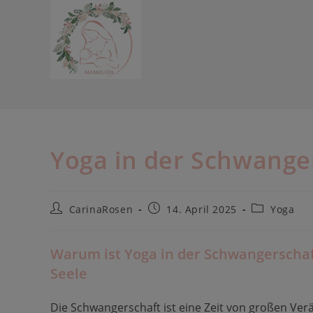
Zum
Inhalt
springen
Yoga in der Schwange
Beitrags-
Beitrag
Beitrags-
CarinaRosen
14. April 2025
Yoga
Autor:
veröffentlicht:
Kategorie:
Warum ist Yoga in der Schwangerschaft
Seele
Die Schwangerschaft ist eine Zeit von großen Ver