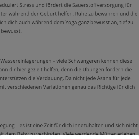
eduziert Stress und fördert die Sauerstoffversorgung für
ter während der Geburt helfen, Ruhe zu bewahren und die
 ich dich auch während dem Yoga ganz bewusst an, tief zu
 bewusst.
assereinlagerungen – viele Schwangeren kennen diese
n dir hier gezielt helfen, denn die Übungen fördern die
terstützen die Verdauung. Da nicht jede Asana für jede
 mit verschiedenen Variationen genau das Richtige für dich
gung – es ist eine Zeit für dich innezuhalten und sich nicht
it dem Baby zu verbinden. Viele werdende Mütter erleben