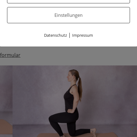
it einsteigen und probieren, ob Yoga etwas für dich ist.
eignet. Sollte eine Asana für dich nicht angenehm sein,
Einstellungen
n kannst. Wenn du Online mitmachen möchtest empfehle ich
erne länger dabei sein, kannst du dir gerne auch Yogablöck
|
Datenschutz
Impressum
st alles hier vor Ort und du brauchst nur bequeme Kleidung
formular