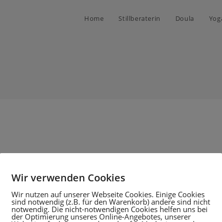
Home
Stillberaterin
Doula
Yog
nell zur Sprache, wenn euer Baby doch irgendwie gerade
Wir verwenden Cookies
so. Aktuelle Empfehlungen sprechen sich immer…
Wir nutzen auf unserer Webseite Cookies. Einige Cookies
sind notwendig (z.B. für den Warenkorb) andere sind nicht
notwendig. Die nicht-notwendigen Cookies helfen uns bei
31. JULI 20
der Optimierung unseres Online-Angebotes, unserer