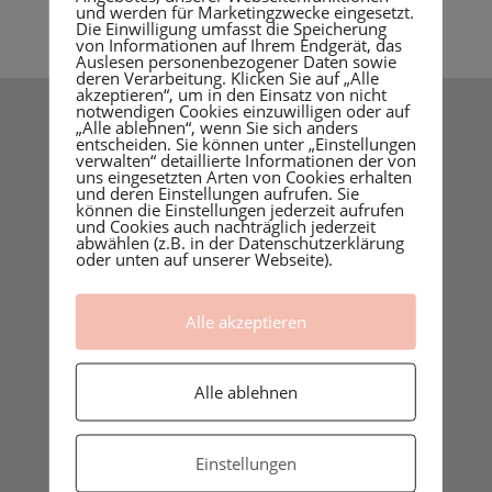
und werden für Marketingzwecke eingesetzt.
Die Einwilligung umfasst die Speicherung
von Informationen auf Ihrem Endgerät, das
Auslesen personenbezogener Daten sowie
deren Verarbeitung. Klicken Sie auf „Alle
akzeptieren“, um in den Einsatz von nicht
notwendigen Cookies einzuwilligen oder auf
„Alle ablehnen“, wenn Sie sich anders
entscheiden. Sie können unter „Einstellungen
verwalten“ detaillierte Informationen der von
uns eingesetzten Arten von Cookies erhalten
und deren Einstellungen aufrufen. Sie
können die Einstellungen jederzeit aufrufen
und Cookies auch nachträglich jederzeit
abwählen (z.B. in der Datenschutzerklärung
oder unten auf unserer Webseite).
Alle akzeptieren
Carina Rosen, deine Doula und
Stillberaterin aus Lohmar, Rhein-Sieg-
Alle ablehnen
Kreis, Köln, Mitglied im Doulaverbund
Deutschland
Einstellungen