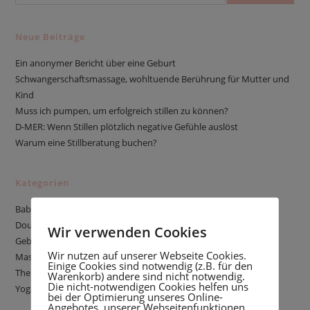
Neue Beiträge
Ein anonymer Bericht über eine Geburt
Schwangerschaftsmassage, wohltuende Berührung für Mutter und
Kind
Muss ich pumpen, um erfolgreich stillen zu können?
D-MER: Wenn Stillen plötzlich negative Gefühle auslöst
Warum eine Stillberatung buchen?
Kategorien
Babyschlaf
Doula
Wir verwenden Cookies
Geburtsgeschichte
Wir nutzen auf unserer Webseite Cookies.
Massage
Einige Cookies sind notwendig (z.B. für den
Thema Stillen
Warenkorb) andere sind nicht notwendig.
Die nicht-notwendigen Cookies helfen uns
Yoga
bei der Optimierung unseres Online-
Angebotes, unserer Webseitenfunktionen