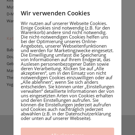
Kind
Muss ich pumpen, um erfolgreich stillen zu können?
Wir verwenden Cookies
D-MER: Wenn Stillen plötzlich negative Gefühle auslöst
Warum eine Stillberatung buchen?
Wir nutzen auf unserer Webseite Cookies.
Einige Cookies sind notwendig (z.B. für den
Warenkorb) andere sind nicht notwendig.
Die nicht-notwendigen Cookies helfen uns
Kategorien
bei der Optimierung unseres Online-
Angebotes, unserer Webseitenfunktionen
Babyschlaf
und werden für Marketingzwecke eingesetzt.
Die Einwilligung umfasst die Speicherung
Doula
von Informationen auf Ihrem Endgerät, das
Auslesen personenbezogener Daten sowie
Geburtsgeschichte
deren Verarbeitung. Klicken Sie auf „Alle
Massage
akzeptieren“, um in den Einsatz von nicht
notwendigen Cookies einzuwilligen oder auf
Thema Stillen
„Alle ablehnen“, wenn Sie sich anders
Yoga
entscheiden. Sie können unter „Einstellungen
verwalten“ detaillierte Informationen der von
uns eingesetzten Arten von Cookies erhalten
und deren Einstellungen aufrufen. Sie
können die Einstellungen jederzeit aufrufen
und Cookies auch nachträglich jederzeit
abwählen (z.B. in der Datenschutzerklärung
oder unten auf unserer Webseite).