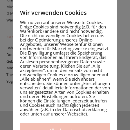
Kind
Muss ich pumpen, um erfolgreich stillen zu können?
Wir verwenden Cookies
D-MER: Wenn Stillen plötzlich negative Gefühle auslöst
Warum eine Stillberatung buchen?
Wir nutzen auf unserer Webseite Cookies.
Einige Cookies sind notwendig (z.B. für den
Warenkorb) andere sind nicht notwendig.
Die nicht-notwendigen Cookies helfen uns
Kategorien
bei der Optimierung unseres Online-
Angebotes, unserer Webseitenfunktionen
Babyschlaf
und werden für Marketingzwecke eingesetzt.
Die Einwilligung umfasst die Speicherung
Doula
von Informationen auf Ihrem Endgerät, das
Auslesen personenbezogener Daten sowie
Geburtsgeschichte
deren Verarbeitung. Klicken Sie auf „Alle
Massage
akzeptieren“, um in den Einsatz von nicht
notwendigen Cookies einzuwilligen oder auf
Thema Stillen
„Alle ablehnen“, wenn Sie sich anders
Yoga
entscheiden. Sie können unter „Einstellungen
verwalten“ detaillierte Informationen der von
uns eingesetzten Arten von Cookies erhalten
und deren Einstellungen aufrufen. Sie
können die Einstellungen jederzeit aufrufen
und Cookies auch nachträglich jederzeit
abwählen (z.B. in der Datenschutzerklärung
oder unten auf unserer Webseite).