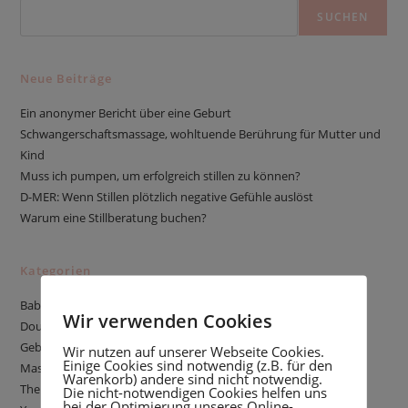
SUCHEN
Neue Beiträge
Ein anonymer Bericht über eine Geburt
Schwangerschaftsmassage, wohltuende Berührung für Mutter und
Kind
Muss ich pumpen, um erfolgreich stillen zu können?
D-MER: Wenn Stillen plötzlich negative Gefühle auslöst
Warum eine Stillberatung buchen?
Kategorien
Babyschlaf
Wir verwenden Cookies
Doula
Geburtsgeschichte
Wir nutzen auf unserer Webseite Cookies.
Einige Cookies sind notwendig (z.B. für den
Massage
Warenkorb) andere sind nicht notwendig.
Thema Stillen
Die nicht-notwendigen Cookies helfen uns
bei der Optimierung unseres Online-