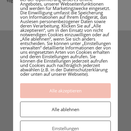
Yoga
Angebotes, unserer Webseitenfunktionen
und werden für Marketingzwecke eingesetzt.
Die Einwilligung umfasst die Speicherung
von Informationen auf Ihrem Endgerät, das
Auslesen personenbezogener Daten sowie
deren Verarbeitung. Klicken Sie auf „Alle
akzeptieren“, um in den Einsatz von nicht
notwendigen Cookies einzuwilligen oder auf
„Alle ablehnen“, wenn Sie sich anders
entscheiden. Sie können unter „Einstellungen
verwalten“ detaillierte Informationen der von
uns eingesetzten Arten von Cookies erhalten
und deren Einstellungen aufrufen. Sie
können die Einstellungen jederzeit aufrufen
und Cookies auch nachträglich jederzeit
abwählen (z.B. in der Datenschutzerklärung
oder unten auf unserer Webseite).
Alle akzeptieren
Carina Rosen, deine Doula und
Alle ablehnen
Stillberaterin aus Lohmar, Rhein-Sieg-
Kreis, Köln, Mitglied im Doulaverbund
Deutschland
Einstellungen