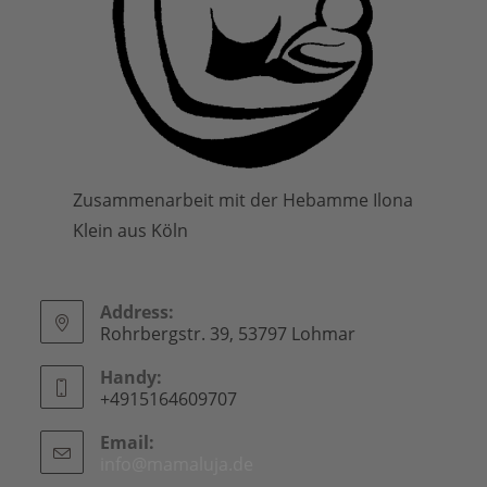
Zusammenarbeit mit der Hebamme Ilona
Klein aus Köln
Address:
Rohrbergstr. 39, 53797 Lohmar
Handy:
+4915164609707
Email:
info@mamaluja.de
Opens
in