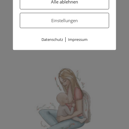
Alle ablehnen
Warum eine Stillberatung buchen?
17. Juli 2025
Einstellungen
D-MER: Wenn Stillen plötzlich negative Gefühle
auslöst
|
Datenschutz
Impressum
26. August 2025