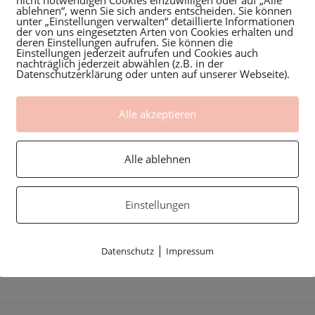
ablehnen“, wenn Sie sich anders entscheiden. Sie können
Allerdings ist sie sehr gut zu Beginn der Stillzeit.…
unter „Einstellungen verwalten“ detaillierte Informationen
der von uns eingesetzten Arten von Cookies erhalten und
deren Einstellungen aufrufen. Sie können die
Einstellungen jederzeit aufrufen und Cookies auch
0 KOMMENTARE
20. JANUAR 20
nachträglich jederzeit abwählen (z.B. in der
Datenschutzerklärung oder unten auf unserer Webseite).
Alle akzeptieren
THEMA STILLEN
Stillpositionen – Wiegeposition
Alle ablehnen
Dies ist wohl eine Position, die sehr bekannt ist.
Vermutlich sogar am meisten "verwendet" wird.
Einstellungen
Gerade auch für Stillanfänger schnell erlernbar und
das Praktische dabei ist, du hast eine Hand…
|
Datenschutz
Impressum
0 KOMMENTARE
1. JANUAR 20