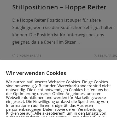
Stillpositionen – Hoppe Reiter
Die Hoppe Reiter Position ist super für ältere
Säuglinge, wenn sie den Kopf schon sehr gut halten
können. Die Position ist für unterwegs bestens
geeignet, da sie überall im Sitzen…
0 KOMMENTARE
7. FEBRUAR 20
Wir verwenden Cookies
THEMA STILLEN
Wir nutzen auf unserer Webseite Cookies. Einige Cookies
sind notwendig (z.B. für den Warenkorb) andere sind nicht
Stillpositionen – Footballpositio
notwendig. Die nicht-notwendigen Cookies helfen uns bei
der Optimierung unseres Online-Angebotes, unserer
Webseitenfunktionen und werden für Marketingzwecke
Diese Position ist schon etwas "schwieriger". Je nach
eingesetzt. Die Einwilligung umfasst die Speicherung von
Informationen auf Ihrem Endgerät, das Auslesen
Gewicht deines Babys ist sie nicht ohne (Still-)Kissen,
personenbezogener Daten sowie deren Verarbeitung.
Klicken Sie auf „Alle akzeptieren“, um in den Einsatz von
oder eine andere Ablagemöglichkeit möglich.
nicht notwendigen Cookies einzuwilligen oder auf „Alle